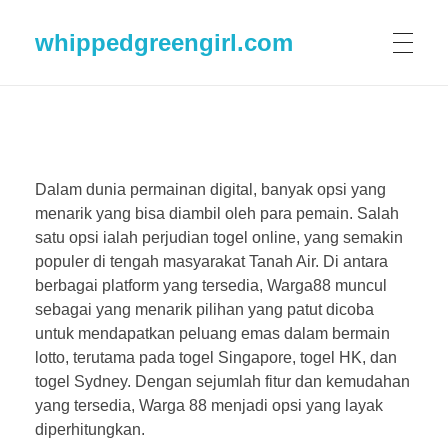
whippedgreengirl.com
T
Dalam dunia permainan digital, banyak opsi yang
o
menarik yang bisa diambil oleh para pemain. Salah
satu opsi ialah perjudian togel online, yang semakin
g
populer di tengah masyarakat Tanah Air. Di antara
berbagai platform yang tersedia, Warga88 muncul
e
sebagai yang menarik pilihan yang patut dicoba
untuk mendapatkan peluang emas dalam bermain
l
lotto, terutama pada togel Singapore, togel HK, dan
U
togel Sydney. Dengan sejumlah fitur dan kemudahan
yang tersedia, Warga 88 menjadi opsi yang layak
a
diperhitungkan.