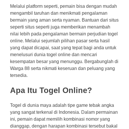
n
Melalui platform seperti, pemain bisa dengan mudah
mengambil taruhan dan menikmati pengalaman
g
bermain yang aman serta nyaman. Bantuan dari situs
seperti situs seperti juga memberikan menambah
:
nilai lebih pada pengalaman bermain perjudian togel
online. Melalui sejumlah pilihan pasar serta hasil
P
yang dapat dicapai, saat yang tepat bagi anda untuk
e
menelusuri dunia togel online dan mencari
kesempatan besar yang menunggu. Bergabunglah di
l
Warga 88 serta nikmati keseruan dan peluang yang
tersedia.
u
Apa Itu Togel Online?
a
n
Togel di dunia maya adalah tipe game tebak angka
yang sangat terkenal di Indonesia. Dalam permainan
g
ini, pemain dapat memilih kombinasi nomor yang
K
dianggap, dengan harapan kombinasi tersebut bakal