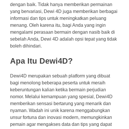
dengan baik. Tidak hanya memberikan permainan
t
yang bervariasi, Dewi 4D juga memberikan berbagai
informasi dan tips untuk meningkatkan peluang
e
menang. Oleh karena itu, bagi Anda yang ingin
mengalami perasaan bermain dengan nasib baik di
r
sebelah Anda, Dewi 4D adalah opsi tepat yang tidak
y
boleh dihindari.
:
Apa Itu Dewi4D?
M
Dewi4D merupakan sebuah platform yang dibuat
e
bagi menolong beberapa peserta untuk meraih
keberuntungan kalian ketika bermain perjudian
r
nomor. Melalui kemampuan yang spesial, Dewi4D
memberikan sensasi bertarung yang menarik dan
a
nyaman. Wadah ini unik karena menggabungkan
unsur fortuna dan inovasi modern, memungkinkan
w
pemain agar mengakses data dan tips yang dapat