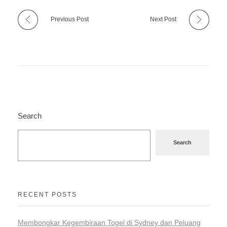
Previous Post
Next Post
Search
Search
RECENT POSTS
Membongkar Kegembiraan Togel di Sydney dan Peluang