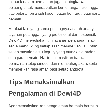
menarik dalam permainan juga meningkatkan
u
peluang untuk mendapatkan kemenangan, sehingga
tiap putaran bisa jadi kesempatan berharga bagi para
t
pemain.
a
Manfaat lain yang sama pentingnya adalah adanya
layanan pelanggan yang profesional dan responsif.
r
Dewi4D menyediakan tim layanan pelanggan siap
sedia mendukung setiap saat, memberi solusi untuk
setiap masalah atau inquiry yang mungkin dihadapi
oleh para pemain. Hal ini memastikan bahwa
permainan tetap smooth dan membahagiakan, serta
memberikan rasa aman bagi setiap anggota.
Tips Memaksimalkan
Pengalaman di Dewi4D
Agar memaksimalkan pengalaman bermain bermain