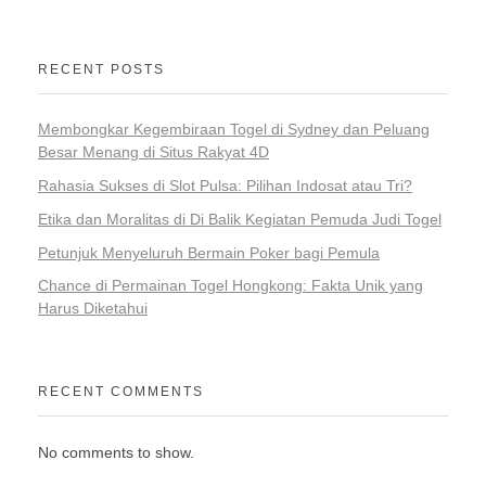
RECENT POSTS
Membongkar Kegembiraan Togel di Sydney dan Peluang
Besar Menang di Situs Rakyat 4D
Rahasia Sukses di Slot Pulsa: Pilihan Indosat atau Tri?
Etika dan Moralitas di Di Balik Kegiatan Pemuda Judi Togel
Petunjuk Menyeluruh Bermain Poker bagi Pemula
Chance di Permainan Togel Hongkong: Fakta Unik yang
Harus Diketahui
RECENT COMMENTS
No comments to show.