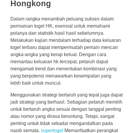
Hongkong
Dalam rangka menambah peluang sukses dalam
permainan togel HK, esensial untuk memahami
polanya dan statistik hasil hasil sebelumnya.
Melakukan kajian mendalam terhadap data keluaran
togel terbaru dapat mempermudah pemain mencari
angka-angka yang kerap keluar. Dengan cara
memantau keluaran hk tercepat, petaruh dapat
mengamati trend dan menentukan kombinasi yang
yang berpotensi menawarkan kesempatan yang
lebih baik untuk muncul.
Menggunakan strategi bertaruh yang tepat juga dapat
jadi strategi yang berhasil. Sebagian petaruh memilih
untuk bertaruh angka sesuai dengan tanggal penting
atau nomor yang dirasa beruntung. Tetapi, sangat
penting untuk tidak sekadar mengandalkan pada
nasib semata.
supertogel
Memanfaatkan perangkat