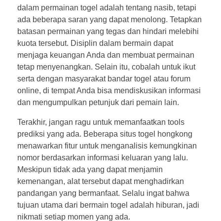
dalam permainan togel adalah tentang nasib, tetapi
ada beberapa saran yang dapat menolong. Tetapkan
batasan permainan yang tegas dan hindari melebihi
kuota tersebut. Disiplin dalam bermain dapat
menjaga keuangan Anda dan membuat permainan
tetap menyenangkan. Selain itu, cobalah untuk ikut
serta dengan masyarakat bandar togel atau forum
online, di tempat Anda bisa mendiskusikan informasi
dan mengumpulkan petunjuk dari pemain lain.
Terakhir, jangan ragu untuk memanfaatkan tools
prediksi yang ada. Beberapa situs togel hongkong
menawarkan fitur untuk menganalisis kemungkinan
nomor berdasarkan informasi keluaran yang lalu.
Meskipun tidak ada yang dapat menjamin
kemenangan, alat tersebut dapat menghadirkan
pandangan yang bermanfaat. Selalu ingat bahwa
tujuan utama dari bermain togel adalah hiburan, jadi
nikmati setiap momen yang ada.