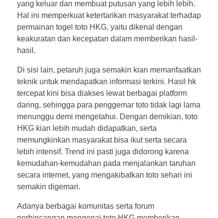
s
yang keluar dan membuat putusan yang lebih lebih.
Hal ini memperkuat ketertarikan masyarakat terhadap
i
permainan togel toto HKG, yaitu dikenal dengan
keakuratan dan kecepatan dalam memberikan hasil-
d
hasil.
a
Di sisi lain, petaruh juga semakin kian memanfaatkan
teknik untuk mendapatkan informasi terkini. Hasil hk
n
tercepat kini bisa diakses lewat berbagai platform
P
daring, sehingga para penggemar toto tidak lagi lama
menunggu demi mengetahui. Dengan demikian, toto
r
HKG kian lebih mudah didapatkan, serta
memungkinkan masyarakat bisa ikut serta secara
e
lebih intensif. Trend ini pasti juga didorong karena
kemudahan-kemudahan pada menjalankan taruhan
d
secara internet, yang mengakibatkan toto sehari ini
i
semakin digemari.
k
Adanya berbagai komunitas serta forum
perbincangan mengenai toto HKG memberikan