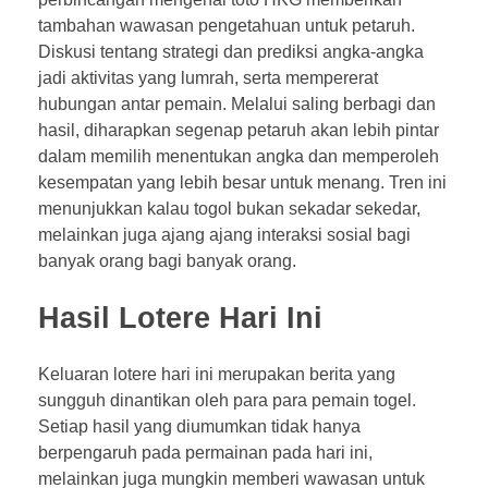
s
tambahan wawasan pengetahuan untuk petaruh.
Diskusi tentang strategi dan prediksi angka-angka
i
jadi aktivitas yang lumrah, serta mempererat
hubungan antar pemain. Melalui saling berbagi dan
y
hasil, diharapkan segenap petaruh akan lebih pintar
a
dalam memilih menentukan angka dan memperoleh
kesempatan yang lebih besar untuk menang. Tren ini
n
menunjukkan kalau togol bukan sekadar sekedar,
melainkan juga ajang ajang interaksi sosial bagi
g
banyak orang bagi banyak orang.
P
Hasil Lotere Hari Ini
e
Keluaran lotere hari ini merupakan berita yang
r
sungguh dinantikan oleh para para pemain togel.
Setiap hasil yang diumumkan tidak hanya
l
berpengaruh pada permainan pada hari ini,
u
melainkan juga mungkin memberi wawasan untuk