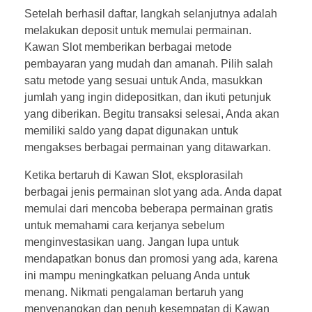
Setelah berhasil daftar, langkah selanjutnya adalah
melakukan deposit untuk memulai permainan.
Kawan Slot memberikan berbagai metode
pembayaran yang mudah dan amanah. Pilih salah
satu metode yang sesuai untuk Anda, masukkan
jumlah yang ingin didepositkan, dan ikuti petunjuk
yang diberikan. Begitu transaksi selesai, Anda akan
memiliki saldo yang dapat digunakan untuk
mengakses berbagai permainan yang ditawarkan.
Ketika bertaruh di Kawan Slot, eksplorasilah
berbagai jenis permainan slot yang ada. Anda dapat
memulai dari mencoba beberapa permainan gratis
untuk memahami cara kerjanya sebelum
menginvestasikan uang. Jangan lupa untuk
mendapatkan bonus dan promosi yang ada, karena
ini mampu meningkatkan peluang Anda untuk
menang. Nikmati pengalaman bertaruh yang
menyenangkan dan penuh kesempatan di Kawan