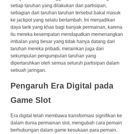
setiap taruhan yang dilakukan dari partisipan,
sebagian dari taruhan taruhan tersebut bakal masuk
ke jackpot yang selalu bertambah. Ini menjadikan
daya tarik yang khas bagi banyak permainan, karena
itu mereka kesempatan mendapatkan memenangkan
imbalan yang besar yang tidak hanya datang dari
taruhan mereka pribadi, melainkan juga dari
sekumpulan pengumpulan taruhan yang
dipertaruhkan oleh semua seluruh partisipan dalam
sebuah jaringan.
Pengaruh Era Digital pada
Game Slot
Era digital telah membawa transformasi signifikan ke
dalam dunia permainan slot, mengubah cara pemain
berhubungan dalam game kesukaan para pemain.