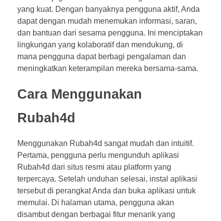
yang kuat. Dengan banyaknya pengguna aktif, Anda
dapat dengan mudah menemukan informasi, saran,
dan bantuan dari sesama pengguna. Ini menciptakan
lingkungan yang kolaboratif dan mendukung, di
mana pengguna dapat berbagi pengalaman dan
meningkatkan keterampilan mereka bersama-sama.
Cara Menggunakan
Rubah4d
Menggunakan Rubah4d sangat mudah dan intuitif.
Pertama, pengguna perlu mengunduh aplikasi
Rubah4d dari situs resmi atau platform yang
terpercaya. Setelah unduhan selesai, instal aplikasi
tersebut di perangkat Anda dan buka aplikasi untuk
memulai. Di halaman utama, pengguna akan
disambut dengan berbagai fitur menarik yang