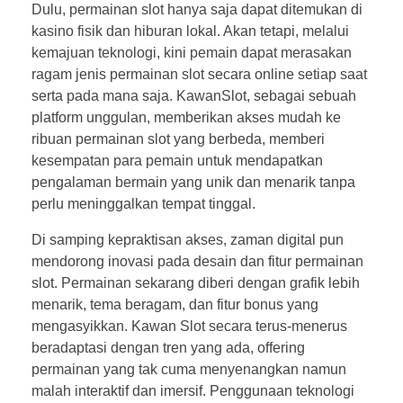
Dulu, permainan slot hanya saja dapat ditemukan di
kasino fisik dan hiburan lokal. Akan tetapi, melalui
kemajuan teknologi, kini pemain dapat merasakan
ragam jenis permainan slot secara online setiap saat
serta pada mana saja. KawanSlot, sebagai sebuah
platform unggulan, memberikan akses mudah ke
ribuan permainan slot yang berbeda, memberi
kesempatan para pemain untuk mendapatkan
pengalaman bermain yang unik dan menarik tanpa
perlu meninggalkan tempat tinggal.
Di samping kepraktisan akses, zaman digital pun
mendorong inovasi pada desain dan fitur permainan
slot. Permainan sekarang diberi dengan grafik lebih
menarik, tema beragam, dan fitur bonus yang
mengasyikkan. Kawan Slot secara terus-menerus
beradaptasi dengan tren yang ada, offering
permainan yang tak cuma menyenangkan namun
malah interaktif dan imersif. Penggunaan teknologi