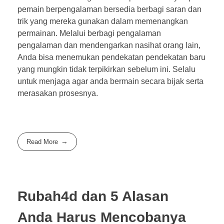
pemain berpengalaman bersedia berbagi saran dan
trik yang mereka gunakan dalam memenangkan
permainan. Melalui berbagi pengalaman
pengalaman dan mendengarkan nasihat orang lain,
Anda bisa menemukan pendekatan pendekatan baru
yang mungkin tidak terpikirkan sebelum ini. Selalu
untuk menjaga agar anda bermain secara bijak serta
merasakan prosesnya.
Read More
Rubah4d dan 5 Alasan
Anda Harus Mencobanya