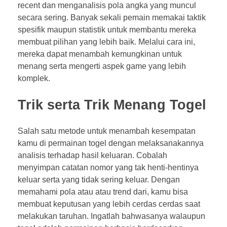
recent dan menganalisis pola angka yang muncul
secara sering. Banyak sekali pemain memakai taktik
spesifik maupun statistik untuk membantu mereka
membuat pilihan yang lebih baik. Melalui cara ini,
mereka dapat menambah kemungkinan untuk
menang serta mengerti aspek game yang lebih
komplek.
Trik serta Trik Menang Togel
Salah satu metode untuk menambah kesempatan
kamu di permainan togel dengan melaksanakannya
analisis terhadap hasil keluaran. Cobalah
menyimpan catatan nomor yang tak henti-hentinya
keluar serta yang tidak sering keluar. Dengan
memahami pola atau atau trend dari, kamu bisa
membuat keputusan yang lebih cerdas cerdas saat
melakukan taruhan. Ingatlah bahwasanya walaupun