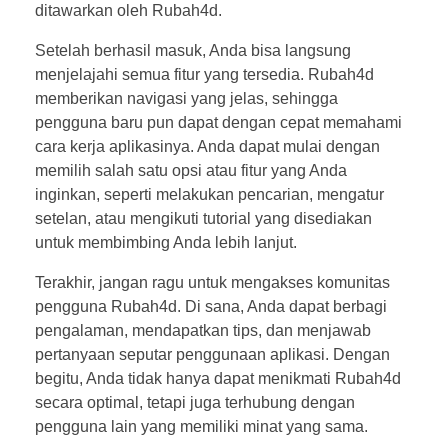
ditawarkan oleh Rubah4d.
Setelah berhasil masuk, Anda bisa langsung
menjelajahi semua fitur yang tersedia. Rubah4d
memberikan navigasi yang jelas, sehingga
pengguna baru pun dapat dengan cepat memahami
cara kerja aplikasinya. Anda dapat mulai dengan
memilih salah satu opsi atau fitur yang Anda
inginkan, seperti melakukan pencarian, mengatur
setelan, atau mengikuti tutorial yang disediakan
untuk membimbing Anda lebih lanjut.
Terakhir, jangan ragu untuk mengakses komunitas
pengguna Rubah4d. Di sana, Anda dapat berbagi
pengalaman, mendapatkan tips, dan menjawab
pertanyaan seputar penggunaan aplikasi. Dengan
begitu, Anda tidak hanya dapat menikmati Rubah4d
secara optimal, tetapi juga terhubung dengan
pengguna lain yang memiliki minat yang sama.