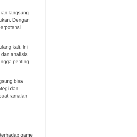
ndian langsung
mukan. Dengan
berpotensi
ang kali. Ini
 dan analisis
hingga penting
ngsung bisa
ategi dan
buat ramalan
k terhadap game