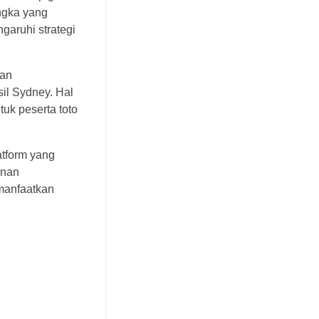
angka yang
garuhi strategi
gan
il Sydney. Hal
tuk peserta toto
tform yang
inan
manfaatkan