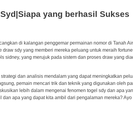
ve Syd|Siapa yang berhasil Sukses
ncangkan di kalangan penggemar permainan nomor di Tanah Air. 
e draw sdy yang memberi mereka peluang untuk meraih fortune
ools sidney, yang merujuk pada sistem dan proses draw yang di
 strategi dan analisis mendalam yang dapat meningkatkan pel
gsung, pemain mencari trik dan teknik yang digunakan oleh p
 diskusikan lebih dalam mengenai fenomen togel sdy dan apa ya
dan apa yang dapat kita ambil dari pengalaman mereka? Ayo ki