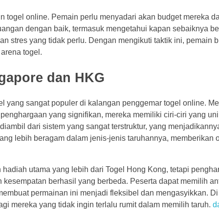
in togel online. Pemain perlu menyadari akan budget mereka d
uangan dengan baik, termasuk mengetahui kapan sebaiknya ber
n stres yang tidak perlu. Dengan mengikuti taktik ini, pemai
rena togel.
ngapore dan HKG
l yang sangat populer di kalangan penggemar togel online. M
hargaan yang signifikan, mereka memiliki ciri-ciri yang uni
iambil dari sistem yang sangat terstruktur, yang menjadikanny
ang lebih beragam dalam jenis-jenis taruhannya, memberikan 
n hadiah utama yang lebih dari Togel Hong Kong, tetapi pengh
 kesempatan berhasil yang berbeda. Peserta dapat memilih an
membuat permainan ini menjadi fleksibel dan mengasyikkan. Di s
mereka yang tidak ingin terlalu rumit dalam memilih taruh.
d