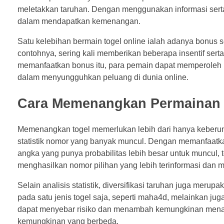
meletakkan taruhan. Dengan menggunakan informasi serta
dalam mendapatkan kemenangan.
Satu kelebihan bermain togel online ialah adanya bonus s
contohnya, sering kali memberikan beberapa insentif ser
memanfaatkan bonus itu, para pemain dapat memperoleh
dalam menyungguhkan peluang di dunia online.
Cara Memenangkan Permainan 
Memenangkan togel memerlukan lebih dari hanya keberunt
statistik nomor yang banyak muncul. Dengan memanfaatka
angka yang punya probabilitas lebih besar untuk muncul,
menghasilkan nomor pilihan yang lebih terinformasi dan
Selain analisis statistik, diversifikasi taruhan juga meru
pada satu jenis togel saja, seperti maha4d, melainkan ju
dapat menyebar risiko dan menambah kemungkinan menang
kemungkinan yang berbeda.