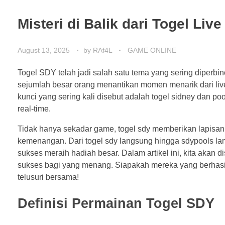
Misteri di Balik dari Togel Li
August 13, 2025
by
RAf4L
GAME ONLINE
Togel SDY telah jadi salah satu tema yang sering diperbi
sejumlah besar orang menantikan momen menarik dari liv
kunci yang sering kali disebut adalah togel sidney dan p
real-time.
Tidak hanya sekadar game, togel sdy memberikan lapisan
kemenangan. Dari togel sdy langsung hingga sdypools lan
sukses meraih hadiah besar. Dalam artikel ini, kita akan
sukses bagi yang menang. Siapakah mereka yang berhasil 
telusuri bersama!
Definisi Permainan Togel SDY