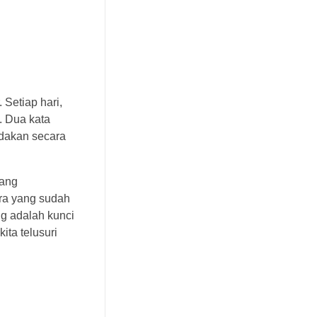
Setiap hari,
. Dua kata
adakan secara
uang
ara yang sudah
ng adalah kunci
ta telusuri