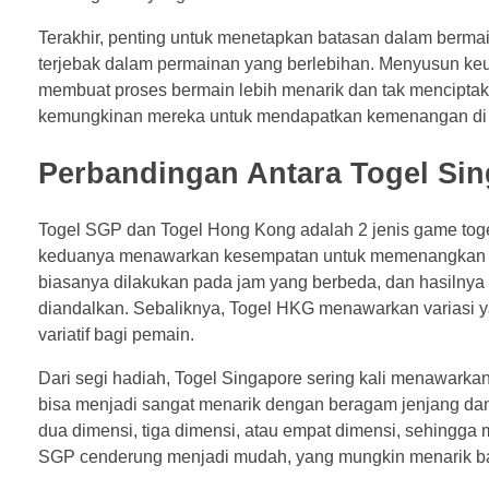
Terakhir, penting untuk menetapkan batasan dalam berma
terjebak dalam permainan yang berlebihan. Menyusun ke
membuat proses bermain lebih menarik dan tak menciptaka
kemungkinan mereka untuk mendapatkan kemenangan di a
Perbandingan Antara Togel Si
Togel SGP dan Togel Hong Kong adalah 2 jenis game toge
keduanya menawarkan kesempatan untuk memenangkan peng
biasanya dilakukan pada jam yang berbeda, dan hasilnya d
diandalkan. Sebaliknya, Togel HKG menawarkan variasi y
variatif bagi pemain.
Dari segi hadiah, Togel Singapore sering kali menawarka
bisa menjadi sangat menarik dengan beragam jenjang dan
dua dimensi, tiga dimensi, atau empat dimensi, sehingga 
SGP cenderung menjadi mudah, yang mungkin menarik bagi 