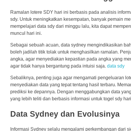
Ramalan lotere SDY hari ini berbasis pada analisis informa
sdy. Untuk meningkatkan kesempatan, banyak pemain me
mempelajari data sdy dari minggu lalu, kita dapat memp
muncul hari ini.
Sebagai sebuah acuan, data sydney mengindikasikan bahwa
boleh jadilah titik tolak untuk menghasilkan ramalan. Penju
angka, agar menyediakan kepastian pada angka yang mereka
agar tidak hanya bergantung pada intuisi saja.
data sdy
Sebaliknya, penting juga agar mengamati pengeluaran lote
menyediakan data yang tepat tentang hasil terbaru. Memant
prediksi ke depannya. Dengan menggabungkan data yang t
yang lebih teliti dan berbasis informasi untuk togel sdy hari 
Data Sydney dan Evolusinya
Informasi Sydney selalu mengalami perkembangan dari si