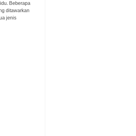
vidu. Beberapa
ng ditawarkan
ua jenis