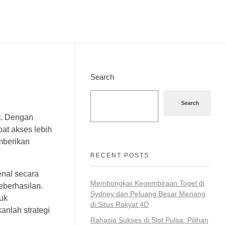
Search
Search
at. Dengan
at akses lebih
mberikan
RECENT POSTS
enal secara
Membongkar Kegembiraan Togel di
eberhasilan.
Sydney dan Peluang Besar Menang
uk
di Situs Rakyat 4D
nlah strategi
Rahasia Sukses di Slot Pulsa: Pilihan