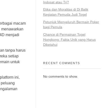
Indosat atau Tri?
Etika dan Moralitas di Di Balik
Kegiatan Pemuda Judi Togel
Petunjuk Menyeluruh Bermain Poker
berbagai macam
bagi Pemula
pu menawarkan
Chance di Permainan Togel
 4D menjadi
Hongkong: Fakta Unik yang Harus
Diketahui
nan tanpa harus
eka setiap
pemain untuk
RECENT COMMENTS
No comments to show.
atform ini,
n peluang
pengalaman