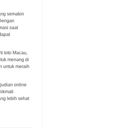
nang semakin
 Dengan
masi saat
dapat
ti toto Macau,
ntuk menang di
an untuk meraih
judian online
nikmati
ng lebih sehat