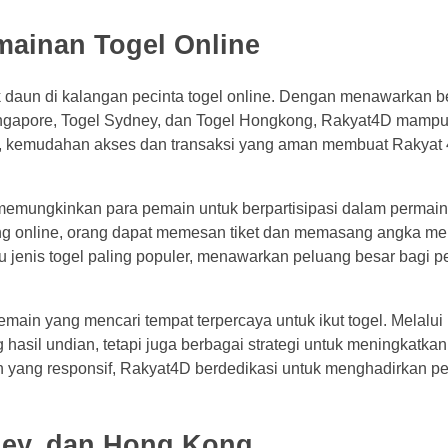
mainan Togel Online
 daun di kalangan pecinta togel online. Dengan menawarkan 
l Singapore, Togel Sydney, dan Togel Hongkong, Rakyat4D mam
u, kemudahan akses dan transaksi yang aman membuat Rakyat
ni, memungkinkan para pemain untuk berpartisipasi dalam permai
g online, orang dapat memesan tiket dan memasang angka mer
u jenis togel paling populer, menawarkan peluang besar bagi 
n yang mencari tempat terpercaya untuk ikut togel. Melalui pl
hasil undian, tetapi juga berbagai strategi untuk meningkatka
an yang responsif, Rakyat4D berdedikasi untuk menghadirkan 
ney, dan Hong Kong