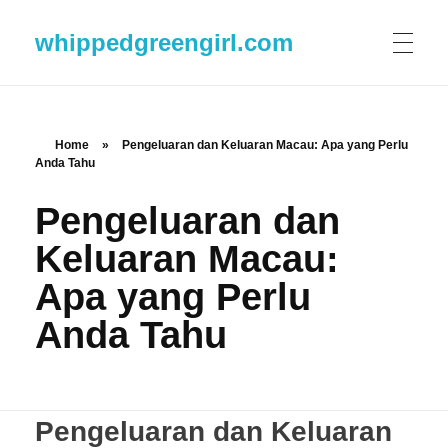
whippedgreengirl.com
Home
»
Pengeluaran dan Keluaran Macau: Apa yang Perlu
Anda Tahu
Pengeluaran dan
Keluaran Macau:
Apa yang Perlu
Anda Tahu
Pengeluaran dan Keluaran