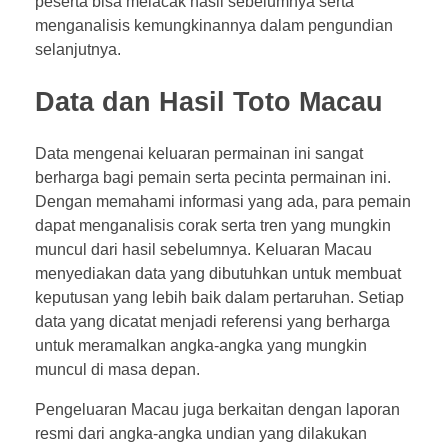
peserta bisa melacak hasil sebelumnya serta
menganalisis kemungkinannya dalam pengundian
selanjutnya.
Data dan Hasil Toto Macau
Data mengenai keluaran permainan ini sangat
berharga bagi pemain serta pecinta permainan ini.
Dengan memahami informasi yang ada, para pemain
dapat menganalisis corak serta tren yang mungkin
muncul dari hasil sebelumnya. Keluaran Macau
menyediakan data yang dibutuhkan untuk membuat
keputusan yang lebih baik dalam pertaruhan. Setiap
data yang dicatat menjadi referensi yang berharga
untuk meramalkan angka-angka yang mungkin
muncul di masa depan.
Pengeluaran Macau juga berkaitan dengan laporan
resmi dari angka-angka undian yang dilakukan