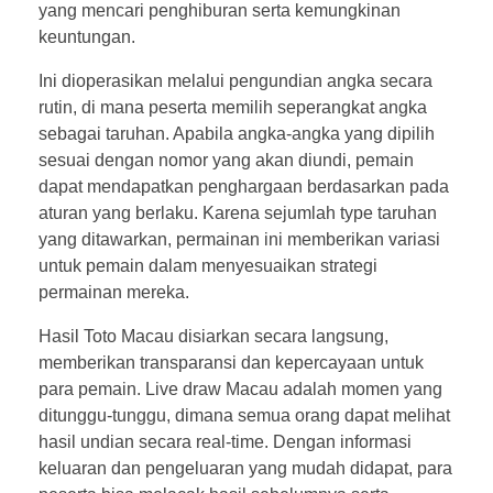
yang mencari penghiburan serta kemungkinan
keuntungan.
Ini dioperasikan melalui pengundian angka secara
rutin, di mana peserta memilih seperangkat angka
sebagai taruhan. Apabila angka-angka yang dipilih
sesuai dengan nomor yang akan diundi, pemain
dapat mendapatkan penghargaan berdasarkan pada
aturan yang berlaku. Karena sejumlah type taruhan
yang ditawarkan, permainan ini memberikan variasi
untuk pemain dalam menyesuaikan strategi
permainan mereka.
Hasil Toto Macau disiarkan secara langsung,
memberikan transparansi dan kepercayaan untuk
para pemain. Live draw Macau adalah momen yang
ditunggu-tunggu, dimana semua orang dapat melihat
hasil undian secara real-time. Dengan informasi
keluaran dan pengeluaran yang mudah didapat, para