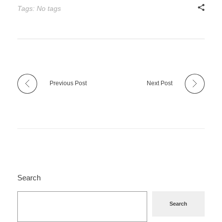
Tags: No tags
Previous Post
Next Post
Search
Search