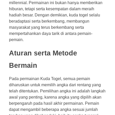
millennial. Permainan ini bukan hanya memberikan
k
hiburan, tetapi serta kesempatan dalam meraih
a
hadiah besar. Dengan demikian, kuda togel selalu
beradaptasi serta berkembang, membangun
n
masyarakat yang terus berkembang serta
mempertahankan daya tarik di antara pemain-
G
pemain.
a
Aturan serta Metode
m
Bermain
e
Pada permainan Kuda Togel, semua pemain
R
diharuskan untuk memilih angka dari rentang yang
e
telah ditentukan. Pemilihan angka ini adalah langkah
awal yang penting, karena angka yang dipilih akan
n
berpengaruh pada hasil akhir permainan. Pemain
dapat mengambil beberapa angka sesuai jumlah
t