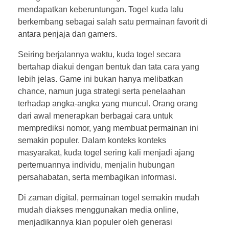
T
mendapatkan keberuntungan. Togel kuda lalu
berkembang sebagai salah satu permainan favorit di
o
antara penjaja dan gamers.
g
Seiring berjalannya waktu, kuda togel secara
e
bertahap diakui dengan bentuk dan tata cara yang
lebih jelas. Game ini bukan hanya melibatkan
l
chance, namun juga strategi serta penelaahan
terhadap angka-angka yang muncul. Orang orang
:
dari awal menerapkan berbagai cara untuk
memprediksi nomor, yang membuat permainan ini
K
semakin populer. Dalam konteks konteks
e
masyarakat, kuda togel sering kali menjadi ajang
pertemuannya individu, menjalin hubungan
u
persahabatan, serta membagikan informasi.
n
Di zaman digital, permainan togel semakin mudah
mudah diakses menggunakan media online,
i
menjadikannya kian populer oleh generasi