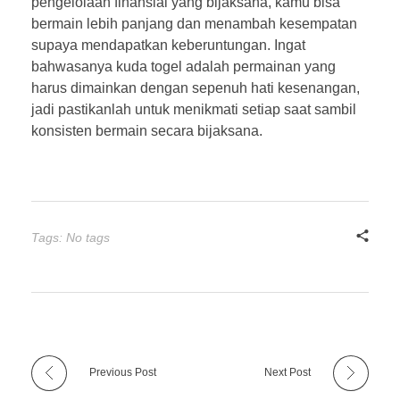
pengelolaan finansial yang bijaksana, kamu bisa
bermain lebih panjang dan menambah kesempatan
supaya mendapatkan keberuntungan. Ingat
bahwasanya kuda togel adalah permainan yang
harus dimainkan dengan sepenuh hati kesenangan,
jadi pastikanlah untuk menikmati setiap saat sambil
konsisten bermain secara bijaksana.
Tags: No tags
Previous Post
Next Post