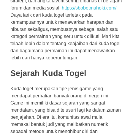
strategi, dan angka favorit sering dibahas di beragam
forum dan media sosial.
https://sbobetmuhoki.com/
m
Daya tarik dari kuda togel terletak pada
a
kemampuannya untuk menawarkan harapan dan
hiburan sekaligus, membuatnya sebagai salah satu
i
kategori permainan yang seru untuk diikuti. Mari kita
telaah lebih dalam tentang keajaiban dari kuda togel
n
dan bagaimana permainan ini dapat menawarkan
lebih dari hanya keberuntungan.
a
n
Sejarah Kuda Togel
K
Kuda togel merupakan tipe jenis game yang
mendapat perhatian banyak orang di negeri ini.
u
Game ini memiliki dasar sejarah yang sangat
d
mendalam, yang bisa ditelusuri lagi ke dalam zaman
penjajahan. Di era itu, komunitas awal mulai
a
memakai bentuk judi yang melibatkan numerik
sebagai metode untuk menghibur diri dan