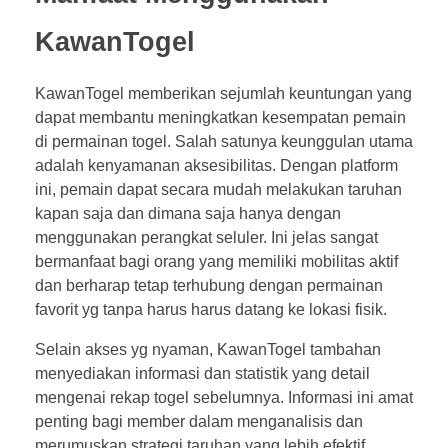
KawanTogel
KawanTogel memberikan sejumlah keuntungan yang
dapat membantu meningkatkan kesempatan pemain
di permainan togel. Salah satunya keunggulan utama
adalah kenyamanan aksesibilitas. Dengan platform
ini, pemain dapat secara mudah melakukan taruhan
kapan saja dan dimana saja hanya dengan
menggunakan perangkat seluler. Ini jelas sangat
bermanfaat bagi orang yang memiliki mobilitas aktif
dan berharap tetap terhubung dengan permainan
favorit yg tanpa harus harus datang ke lokasi fisik.
Selain akses yg nyaman, KawanTogel tambahan
menyediakan informasi dan statistik yang detail
mengenai rekap togel sebelumnya. Informasi ini amat
penting bagi member dalam menganalisis dan
merumuskan strategi taruhan yang lebih efektif.