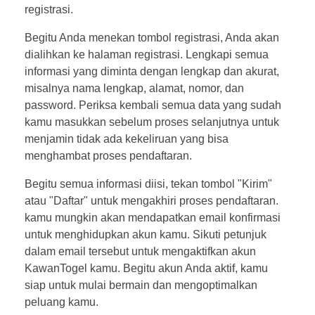
registrasi.
Begitu Anda menekan tombol registrasi, Anda akan
dialihkan ke halaman registrasi. Lengkapi semua
informasi yang diminta dengan lengkap dan akurat,
misalnya nama lengkap, alamat, nomor, dan
password. Periksa kembali semua data yang sudah
kamu masukkan sebelum proses selanjutnya untuk
menjamin tidak ada kekeliruan yang bisa
menghambat proses pendaftaran.
Begitu semua informasi diisi, tekan tombol "Kirim"
atau "Daftar" untuk mengakhiri proses pendaftaran.
kamu mungkin akan mendapatkan email konfirmasi
untuk menghidupkan akun kamu. Sikuti petunjuk
dalam email tersebut untuk mengaktifkan akun
KawanTogel kamu. Begitu akun Anda aktif, kamu
siap untuk mulai bermain dan mengoptimalkan
peluang kamu.