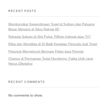
RECENT POSTS
Membongkar Kegembiraan Togel di Sydney dan Peluang
Besar Menang di Situs Rakyat 4D
Rahasia Sukses di Slot Pulsa: Pilihan Indosat atau Tri?
Etika dan Moralitas di Di Balik Kegiatan Pemuda Judi Togel
Petunjuk Menyeluruh Bermain Poker bagi Pemula
Chance di Permainan Togel Hongkong: Fakta Unik yang
Harus Diketahui
RECENT COMMENTS
No comments to show.