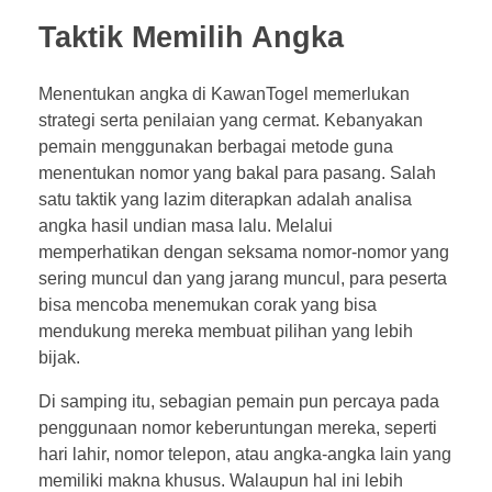
Taktik Memilih Angka
Menentukan angka di KawanTogel memerlukan
strategi serta penilaian yang cermat. Kebanyakan
pemain menggunakan berbagai metode guna
menentukan nomor yang bakal para pasang. Salah
satu taktik yang lazim diterapkan adalah analisa
angka hasil undian masa lalu. Melalui
memperhatikan dengan seksama nomor-nomor yang
sering muncul dan yang jarang muncul, para peserta
bisa mencoba menemukan corak yang bisa
mendukung mereka membuat pilihan yang lebih
bijak.
Di samping itu, sebagian pemain pun percaya pada
penggunaan nomor keberuntungan mereka, seperti
hari lahir, nomor telepon, atau angka-angka lain yang
memiliki makna khusus. Walaupun hal ini lebih