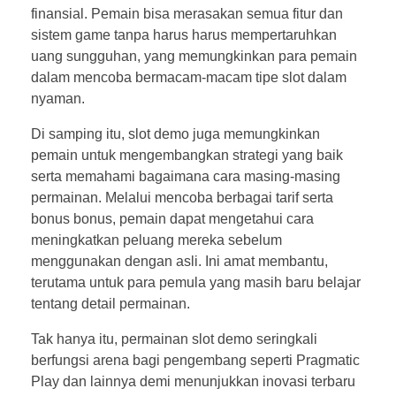
finansial. Pemain bisa merasakan semua fitur dan
b
sistem game tanpa harus harus mempertaruhkan
uang sungguhan, yang memungkinkan para pemain
a
dalam mencoba bermacam-macam tipe slot dalam
nyaman.
a
Di samping itu, slot demo juga memungkinkan
n
pemain untuk mengembangkan strategi yang baik
b
serta memahami bagaimana cara masing-masing
permainan. Melalui mencoba berbagai tarif serta
a
bonus bonus, pemain dapat mengetahui cara
meningkatkan peluang mereka sebelum
g
menggunakan dengan asli. Ini amat membantu,
terutama untuk para pemula yang masih baru belajar
i
tentang detail permainan.
D
Tak hanya itu, permainan slot demo seringkali
p
berfungsi arena bagi pengembang seperti Pragmatic
Play dan lainnya demi menunjukkan inovasi terbaru