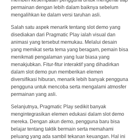
n
permainan dengan lebih dalam baiknya sebelum
mengalihkan ke dalam versi taruhan asli.
g
Salah satu aspek menarik tentang slot demo yang
M
disediakan dari Pragmatic Play ialah visual dan
animasi yang tersebut memukau. Melalui desain
e
yang memikat serta tema yang beragam, pemain bisa
n
menikmati pengalaman yang luar biasa yang
menakjubkan. Fitur-fitur interaktif yang dihadirkan
a
dalam slot demo pun memberikan elemen
diversifikasi hiburan, menarik lebih banyak pengguna
k
pengguna untuk mencoba serta mengalami atmosfer
permainan yang asli.
j
Selanjutnya, Pragmatic Play sedikit banyak
u
mengintegrasikan elemen edukasi dalam slot demo
mereka. Dengan akun demo, pengguna baru bisa
b
belajar tentang taktik bermain serta memahami
k
peluang yang ada sambil tekanan keuangan. Hal ini