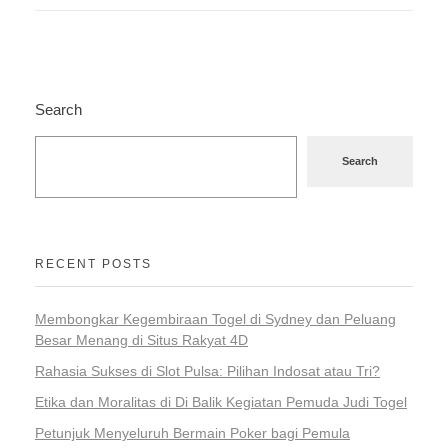
Search
Search
RECENT POSTS
Membongkar Kegembiraan Togel di Sydney dan Peluang
Besar Menang di Situs Rakyat 4D
Rahasia Sukses di Slot Pulsa: Pilihan Indosat atau Tri?
Etika dan Moralitas di Di Balik Kegiatan Pemuda Judi Togel
Petunjuk Menyeluruh Bermain Poker bagi Pemula