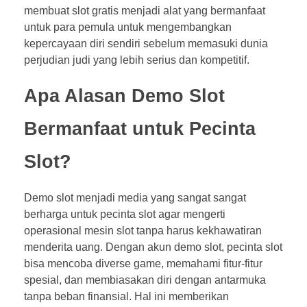
membuat slot gratis menjadi alat yang bermanfaat
a
untuk para pemula untuk mengembangkan
kepercayaan diri sendiri sebelum memasuki dunia
n
perjudian judi yang lebih serius dan kompetitif.
Apa Alasan Demo Slot
Bermanfaat untuk Pecinta
Slot?
Demo slot menjadi media yang sangat sangat
berharga untuk pecinta slot agar mengerti
operasional mesin slot tanpa harus kekhawatiran
menderita uang. Dengan akun demo slot, pecinta slot
bisa mencoba diverse game, memahami fitur-fitur
spesial, dan membiasakan diri dengan antarmuka
tanpa beban finansial. Hal ini memberikan