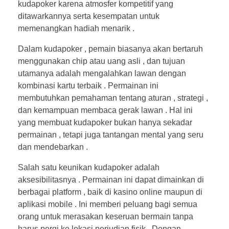
d
kudapoker karena atmosfer kompetitif yang
ditawarkannya serta kesempatan untuk
a
memenangkan hadiah menarik .
p
Dalam kudapoker , pemain biasanya akan bertaruh
menggunakan chip atau uang asli , dan tujuan
o
utamanya adalah mengalahkan lawan dengan
kombinasi kartu terbaik . Permainan ini
k
membutuhkan pemahaman tentang aturan , strategi ,
e
dan kemampuan membaca gerak lawan . Hal ini
yang membuat kudapoker bukan hanya sekadar
r
permainan , tetapi juga tantangan mental yang seru
dan mendebarkan .
:
Salah satu keunikan kudapoker adalah
P
aksesibilitasnya . Permainan ini dapat dimainkan di
berbagai platform , baik di kasino online maupun di
e
aplikasi mobile . Ini memberi peluang bagi semua
r
orang untuk merasakan keseruan bermain tanpa
harus pergi ke lokasi perjudian fisik . Dengan