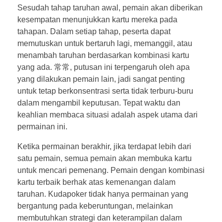
Sesudah tahap taruhan awal, pemain akan diberikan
kesempatan menunjukkan kartu mereka pada
tahapan. Dalam setiap tahap, peserta dapat
memutuskan untuk bertaruh lagi, memanggil, atau
menambah taruhan berdasarkan kombinasi kartu
yang ada. 常常, putusan ini terpengaruh oleh apa
yang dilakukan pemain lain, jadi sangat penting
untuk tetap berkonsentrasi serta tidak terburu-buru
dalam mengambil keputusan. Tepat waktu dan
keahlian membaca situasi adalah aspek utama dari
permainan ini.
Ketika permainan berakhir, jika terdapat lebih dari
satu pemain, semua pemain akan membuka kartu
untuk mencari pemenang. Pemain dengan kombinasi
kartu terbaik berhak atas kemenangan dalam
taruhan. Kudapoker tidak hanya permainan yang
bergantung pada keberuntungan, melainkan
membutuhkan strategi dan keterampilan dalam