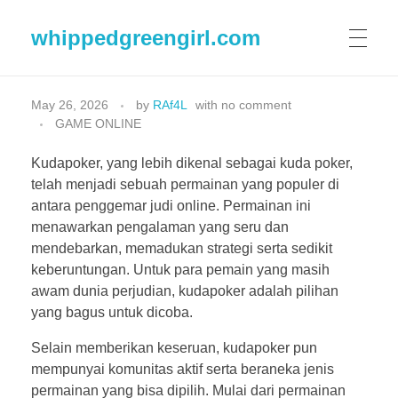
whippedgreengirl.com
K
May 26, 2026
by
RAf4L
with
no comment
GAME ONLINE
e
Kudapoker, yang lebih dikenal sebagai kuda poker,
s
telah menjadi sebuah permainan yang populer di
e
antara penggemar judi online. Permainan ini
menawarkan pengalaman yang seru dan
r
mendebarkan, memadukan strategi serta sedikit
keberuntungan. Untuk para pemain yang masih
u
awam dunia perjudian, kudapoker adalah pilihan
yang bagus untuk dicoba.
a
Selain memberikan keseruan, kudapoker pun
n
mempunyai komunitas aktif serta beraneka jenis
P
permainan yang bisa dipilih. Mulai dari permainan