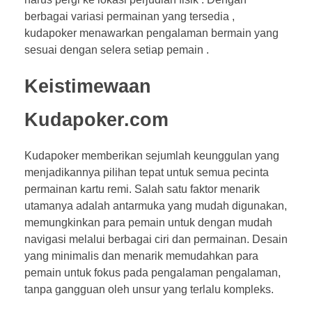
m
berbagai variasi permainan yang tersedia ,
kudapoker menawarkan pengalaman bermain yang
a
sesuai dengan selera setiap pemain .
i
Keistimewaan
n
Kudapoker.com
a
Kudapoker memberikan sejumlah keunggulan yang
n
menjadikannya pilihan tepat untuk semua pecinta
y
permainan kartu remi. Salah satu faktor menarik
utamanya adalah antarmuka yang mudah digunakan,
a
memungkinkan para pemain untuk dengan mudah
navigasi melalui berbagai ciri dan permainan. Desain
n
yang minimalis dan menarik memudahkan para
pemain untuk fokus pada pengalaman pengalaman,
g
tanpa gangguan oleh unsur yang terlalu kompleks.
T