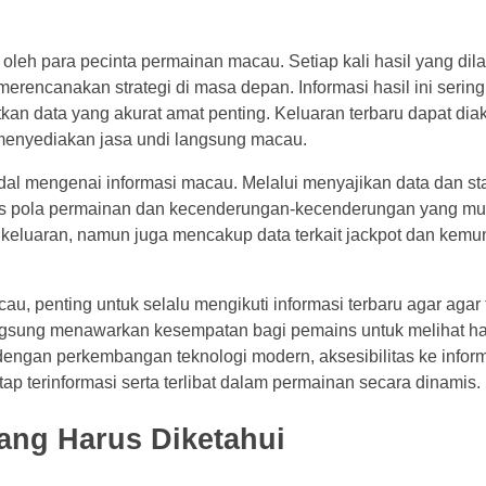
oleh para pecinta permainan macau. Setiap kali hasil yang dil
erencanakan strategi di masa depan. Informasi hasil ini sering
an data yang akurat amat penting. Keluaran terbaru dapat dia
 menyediakan jasa undi langsung macau.
l mengenai informasi macau. Melalui menyajikan data dan stat
is pola permainan dan kecenderungan-kecenderungan yang mu
 keluaran, namun juga mencakup data terkait jackpot dan kemu
, penting untuk selalu mengikuti informasi terbaru agar agar ti
gsung menawarkan kesempatan bagi pemains untuk melihat ha
dengan perkembangan teknologi modern, aksesibilitas ke infor
p terinformasi serta terlibat dalam permainan secara dinamis.
ang Harus Diketahui