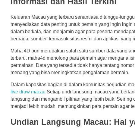
Informasi dan Hasil Terkini
n
Keluaran Macau yang terbaru senantiasa ditunggu-tunggu 
i
menyediakan data penting untuk pemain yang ingin ingin m
dalam berkala, dan menjamin agar para peserta mendapatk
:
berbagai sumber, termasuk situs resmi dan aplikasi yang
A
Maha 4D pun merupakan salah satu sumber data yang anda
terbaru, maha4d menolong para pemain agar menganalis
p
permainan. Data yang tersedia tidak hanya tentang nomor
a
menang yang bisa meningkatkan pengalaman bermain.
y
Dalam kapasitas bagian di dalam komunitas perjudian macau
live draw macau
Setiap undi langsung macau yang berlan
a
langsung dan mengambil pilihan yang lebih baik. Seiring 
menjadi lebih mudah, memungkinkan para pemain agar teta
n
Undian Langsung Macau: Hal y
g