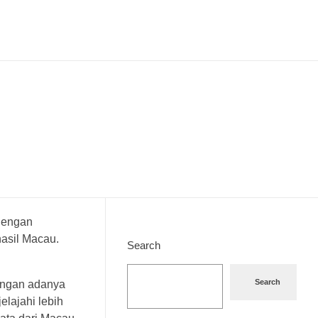
 Dengan
asil Macau.
Search
Search
Dengan adanya
lajahi lebih