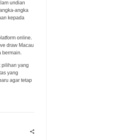
alam undian
i angka-angka
inan kepada
atform online.
Live draw Macau
a bermain.
 pilihan yang
itas yang
baru agar tetap