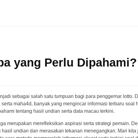
Apa yang Perlu Dipahami?
jadi sebagai salah satu tumpuan bagi para penggemar lotto.
serta maha4d, banyak yang mengincar informasi terbaru soal h
ahami tentang hasil undian serta data macau terkini.
juga merupakan merefleksikan aspirasi serta strategi pemain. 
hasil undian dan merasakan tekanan menegangkan. Mari kita je