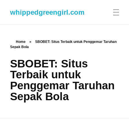
whippedgreengirl.com
Home
»
SBOBET: Situs Terbaik untuk Penggemar Taruhan
Sepak Bola
SBOBET: Situs
Terbaik untuk
Penggemar Taruhan
Sepak Bola