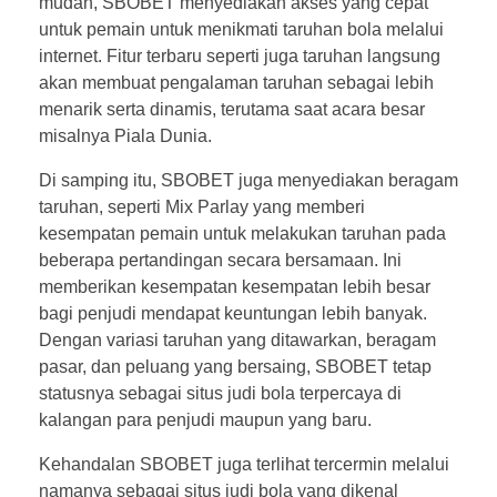
mudah, SBOBET menyediakan akses yang cepat
untuk pemain untuk menikmati taruhan bola melalui
t
internet. Fitur terbaru seperti juga taruhan langsung
akan membuat pengalaman taruhan sebagai lebih
u
menarik serta dinamis, terutama saat acara besar
k
misalnya Piala Dunia.
P
Di samping itu, SBOBET juga menyediakan beragam
taruhan, seperti Mix Parlay yang memberi
e
kesempatan pemain untuk melakukan taruhan pada
beberapa pertandingan secara bersamaan. Ini
n
memberikan kesempatan kesempatan lebih besar
bagi penjudi mendapat keuntungan lebih banyak.
g
Dengan variasi taruhan yang ditawarkan, beragam
g
pasar, dan peluang yang bersaing, SBOBET tetap
statusnya sebagai situs judi bola terpercaya di
e
kalangan para penjudi maupun yang baru.
m
Kehandalan SBOBET juga terlihat tercermin melalui
namanya sebagai situs judi bola yang dikenal