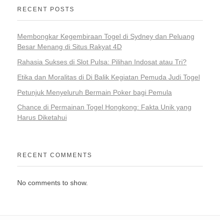
RECENT POSTS
Membongkar Kegembiraan Togel di Sydney dan Peluang
Besar Menang di Situs Rakyat 4D
Rahasia Sukses di Slot Pulsa: Pilihan Indosat atau Tri?
Etika dan Moralitas di Di Balik Kegiatan Pemuda Judi Togel
Petunjuk Menyeluruh Bermain Poker bagi Pemula
Chance di Permainan Togel Hongkong: Fakta Unik yang
Harus Diketahui
RECENT COMMENTS
No comments to show.