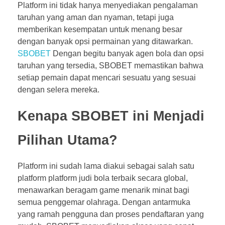
Platform ini tidak hanya menyediakan pengalaman
u
taruhan yang aman dan nyaman, tetapi juga
memberikan kesempatan untuk menang besar
s
dengan banyak opsi permainan yang ditawarkan.
T
SBOBET
Dengan begitu banyak agen bola dan opsi
taruhan yang tersedia, SBOBET memastikan bahwa
e
setiap pemain dapat mencari sesuatu yang sesuai
dengan selera mereka.
r
Kenapa SBOBET ini Menjadi
b
a
Pilihan Utama?
i
Platform ini sudah lama diakui sebagai salah satu
platform platform judi bola terbaik secara global,
k
menawarkan beragam game menarik minat bagi
u
semua penggemar olahraga. Dengan antarmuka
yang ramah pengguna dan proses pendaftaran yang
n