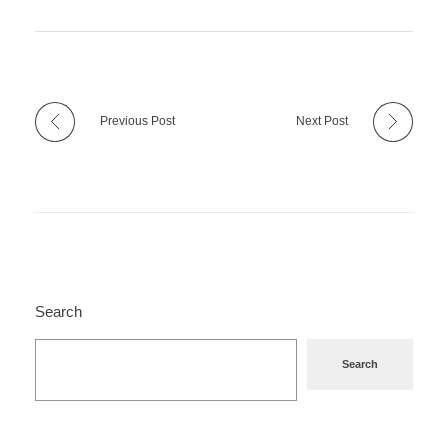
Previous Post
Next Post
Search
Search