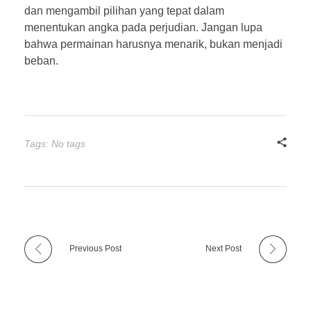
dan mengambil pilihan yang tepat dalam
menentukan angka pada perjudian. Jangan lupa
bahwa permainan harusnya menarik, bukan menjadi
beban.
Tags: No tags
Previous Post
Next Post