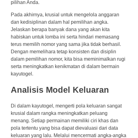
pilihan Anda.
Pada akhirnya, krusial untuk mengelola anggaran
dan kedisiplinan dalam hal pemilihan angka.
Jelaskan berapa banyak dana yang akan kita
habiskan untuk lomba ini serta hindari memasang
terus memilih nomor yang sama jika tidak berhasil.
Dengan memelihara tetap konsisten dan disiplin
dalam pemilihan nomor, kita bisa meminimalkan rugi
serta meningkatkan kenikmatan di dalam bermain
kayutogel.
Analisis Model Keluaran
Di dalam kayutogel, mengerti pola keluaran sangat
krusial dalam rangka meningkatkan peluang
menang. Setiap permainan memiliki ciri khas dan
pola tertentu yang bisa dapat dievaluasi dari data
keluaran yang lalu. Melalui mencermati angka-angka