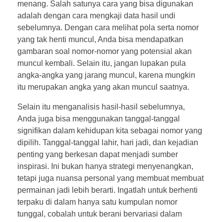
menang. Salah satunya cara yang bisa digunakan
adalah dengan cara mengkaji data hasil undi
sebelumnya. Dengan cara melihat pola serta nomor
yang tak henti muncul, Anda bisa mendapatkan
gambaran soal nomor-nomor yang potensial akan
muncul kembali. Selain itu, jangan lupakan pula
angka-angka yang jarang muncul, karena mungkin
itu merupakan angka yang akan muncul saatnya.
Selain itu menganalisis hasil-hasil sebelumnya,
Anda juga bisa menggunakan tanggal-tanggal
signifikan dalam kehidupan kita sebagai nomor yang
dipilih. Tanggal-tanggal lahir, hari jadi, dan kejadian
penting yang berkesan dapat menjadi sumber
inspirasi. Ini bukan hanya strategi menyenangkan,
tetapi juga nuansa personal yang membuat membuat
permainan jadi lebih berarti. Ingatlah untuk berhenti
terpaku di dalam hanya satu kumpulan nomor
tunggal, cobalah untuk berani bervariasi dalam