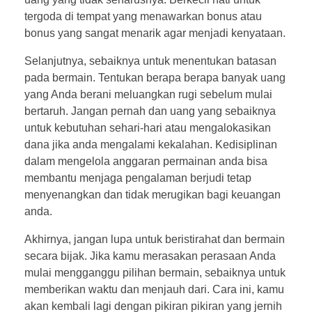
tergoda di tempat yang menawarkan bonus atau
bonus yang sangat menarik agar menjadi kenyataan.
Selanjutnya, sebaiknya untuk menentukan batasan
pada bermain. Tentukan berapa berapa banyak uang
yang Anda berani meluangkan rugi sebelum mulai
bertaruh. Jangan pernah dan uang yang sebaiknya
untuk kebutuhan sehari-hari atau mengalokasikan
dana jika anda mengalami kekalahan. Kedisiplinan
dalam mengelola anggaran permainan anda bisa
membantu menjaga pengalaman berjudi tetap
menyenangkan dan tidak merugikan bagi keuangan
anda.
Akhirnya, jangan lupa untuk beristirahat dan bermain
secara bijak. Jika kamu merasakan perasaan Anda
mulai mengganggu pilihan bermain, sebaiknya untuk
memberikan waktu dan menjauh dari. Cara ini, kamu
akan kembali lagi dengan pikiran pikiran yang jernih