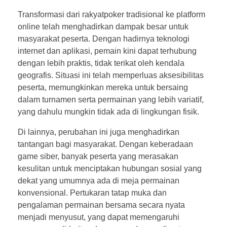
Transformasi dari rakyatpoker tradisional ke platform
online telah menghadirkan dampak besar untuk
masyarakat peserta. Dengan hadirnya teknologi
internet dan aplikasi, pemain kini dapat terhubung
dengan lebih praktis, tidak terikat oleh kendala
geografis. Situasi ini telah memperluas aksesibilitas
peserta, memungkinkan mereka untuk bersaing
dalam turnamen serta permainan yang lebih variatif,
yang dahulu mungkin tidak ada di lingkungan fisik.
Di lainnya, perubahan ini juga menghadirkan
tantangan bagi masyarakat. Dengan keberadaan
game siber, banyak peserta yang merasakan
kesulitan untuk menciptakan hubungan sosial yang
dekat yang umumnya ada di meja permainan
konvensional. Pertukaran tatap muka dan
pengalaman permainan bersama secara nyata
menjadi menyusut, yang dapat memengaruhi