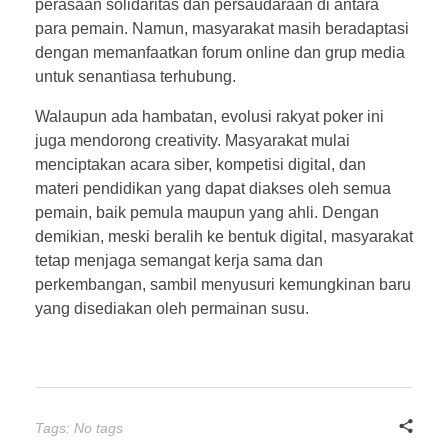
perasaan solidaritas dan persaudaraan di antara
para pemain. Namun, masyarakat masih beradaptasi
dengan memanfaatkan forum online dan grup media
untuk senantiasa terhubung.
Walaupun ada hambatan, evolusi rakyat poker ini
juga mendorong creativity. Masyarakat mulai
menciptakan acara siber, kompetisi digital, dan
materi pendidikan yang dapat diakses oleh semua
pemain, baik pemula maupun yang ahli. Dengan
demikian, meski beralih ke bentuk digital, masyarakat
tetap menjaga semangat kerja sama dan
perkembangan, sambil menyusuri kemungkinan baru
yang disediakan oleh permainan susu.
Tags: No tags