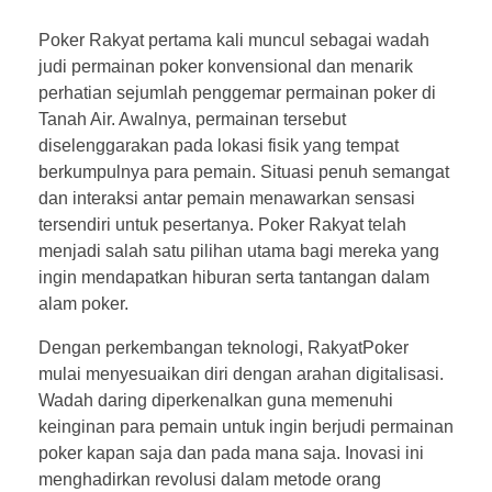
Poker Rakyat pertama kali muncul sebagai wadah
judi permainan poker konvensional dan menarik
perhatian sejumlah penggemar permainan poker di
Tanah Air. Awalnya, permainan tersebut
diselenggarakan pada lokasi fisik yang tempat
berkumpulnya para pemain. Situasi penuh semangat
dan interaksi antar pemain menawarkan sensasi
tersendiri untuk pesertanya. Poker Rakyat telah
menjadi salah satu pilihan utama bagi mereka yang
ingin mendapatkan hiburan serta tantangan dalam
alam poker.
Dengan perkembangan teknologi, RakyatPoker
mulai menyesuaikan diri dengan arahan digitalisasi.
Wadah daring diperkenalkan guna memenuhi
keinginan para pemain untuk ingin berjudi permainan
poker kapan saja dan pada mana saja. Inovasi ini
menghadirkan revolusi dalam metode orang