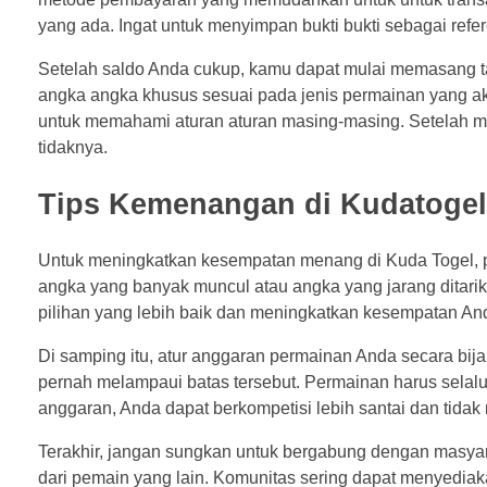
a
yang ada. Ingat untuk menyimpan bukti bukti sebagai refe
n
Setelah saldo Anda cukup, kamu dapat mulai memasang ta
d
angka angka khusus sesuai pada jenis permainan yang ak
untuk memahami aturan aturan masing-masing. Setelah me
u
tidaknya.
a
Tips Kemenangan di Kudatogel
n
Untuk meningkatkan kesempatan menang di Kuda Togel, 
M
angka yang banyak muncul atau angka yang jarang ditari
pilihan yang lebih baik dan meningkatkan kesempatan 
e
Di samping itu, atur anggaran permainan Anda secara bij
n
pernah melampaui batas tersebut. Permainan harus selal
anggaran, Anda dapat berkompetisi lebih santai dan tidak
d
Terakhir, jangan sungkan untuk bergabung dengan masyara
a
dari pemain yang lain. Komunitas sering dapat menyediaka