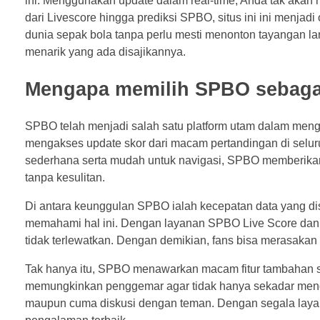
ini. Menggunakan update dalam real-time, Anda tak akan m
S
dari Livescore hingga prediksi SPBO, situs ini ini menja
dunia sepak bola tanpa perlu mesti menonton tayangan lang
e
menarik yang ada disajikannya.
p
Mengapa memilih SPBO sebaga
a
SPBO telah menjadi salah satu platform utam dalam menga
k
mengakses update skor dari macam pertandingan di selu
B
sederhana serta mudah untuk navigasi, SPBO memberikan 
tanpa kesulitan.
o
Di antara keunggulan SPBO ialah kecepatan data yang dis
l
memahami hal ini. Dengan layanan SPBO Live Score dan
tidak terlewatkan. Dengan demikian, fans bisa merasakan
a
Tak hanya itu, SPBO menawarkan macam fitur tambahan seb
M
memungkinkan penggemar agar tidak hanya sekadar mengik
maupun cuma diskusi dengan teman. Dengan segala layan
a