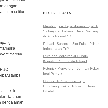
ptakan tercipta
gan dengan
an semua fitur
RECENT POSTS
Membongkar Kegembiraan Togel di
Sydney dan Peluang Besar Menang
di Situs Rakyat 4D
ampang
Rahasia Sukses di Slot Pulsa: Pilihan
antarmuka
Indosat atau Tri?
avorit mereka
Etika dan Moralitas di Di Balik
Kegiatan Pemuda Judi Togel
Petunjuk Menyeluruh Bermain Poker
 SPBO
bagi Pemula
rbaru tanpa
Chance di Permainan Togel
Hongkong: Fakta Unik yang Harus
istik. Ini
Diketahui
alam taruhan
in pengalaman