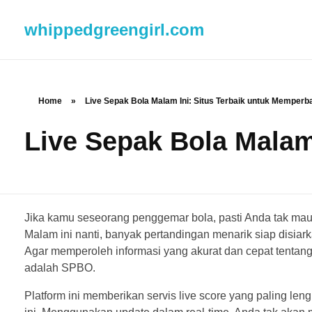
whippedgreengirl.com
Home
»
Live Sepak Bola Malam Ini: Situs Terbaik untuk Memperb
Live Sepak Bola Malam
L
Jika kamu seseorang penggemar bola, pasti Anda tak mau
i
Malam ini nanti, banyak pertandingan menarik siap disiark
Agar memperoleh informasi yang akurat dan cepat tentang
v
adalah SPBO.
e
Platform ini memberikan servis live score yang paling l