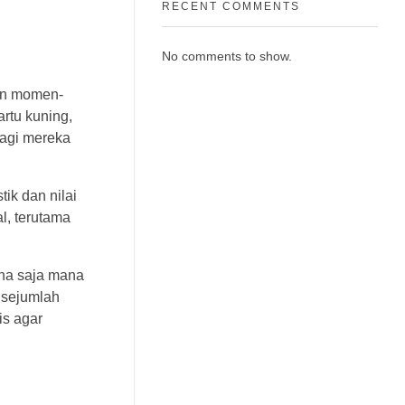
RECENT COMMENTS
No comments to show.
kan momen-
rtu kuning,
bagi mereka
ik dan nilai
l, terutama
na saja mana
 sejumlah
is agar