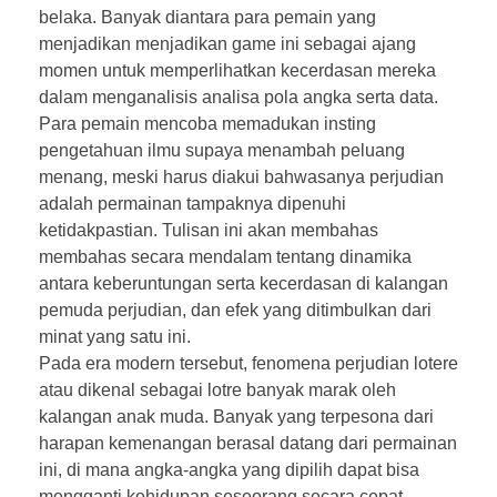
belaka. Banyak diantara para pemain yang
menjadikan menjadikan game ini sebagai ajang
momen untuk memperlihatkan kecerdasan mereka
dalam menganalisis analisa pola angka serta data.
Para pemain mencoba memadukan insting
pengetahuan ilmu supaya menambah peluang
menang, meski harus diakui bahwasanya perjudian
adalah permainan tampaknya dipenuhi
ketidakpastian. Tulisan ini akan membahas
membahas secara mendalam tentang dinamika
antara keberuntungan serta kecerdasan di kalangan
pemuda perjudian, dan efek yang ditimbulkan dari
minat yang satu ini.
Pada era modern tersebut, fenomena perjudian lotere
atau dikenal sebagai lotre banyak marak oleh
kalangan anak muda. Banyak yang terpesona dari
harapan kemenangan berasal datang dari permainan
ini, di mana angka-angka yang dipilih dapat bisa
mengganti kehidupan seseorang secara cepat.