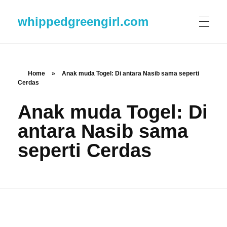
whippedgreengirl.com
Home
»
Anak muda Togel: Di antara Nasib sama seperti
Cerdas
Anak muda Togel: Di
antara Nasib sama
seperti Cerdas