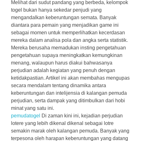
Melihat dari sudut pandang yang berbeda, kelompok
togel bukan hanya sekedar penjudi yang
mengandalkan keberuntungan semata. Banyak
diantara para pemain yang menjadikan game ini
sebagai momen untuk memperlihatkan kecerdasan
mereka dalam analisa pola dan angka serta statistik.
Mereka berusaha memadukan insting pengetahuan
pengetahuan supaya meningkatkan kemungkinan
menang, walaupun harus diakui bahwasanya
perjudian adalah kegiatan yang penuh dengan
ketidakpastian. Artikel ini akan membahas mengupas
secara mendalam tentang dinamika antara
keberuntungan dan intelijensia di kalangan pemuda
perjudian, serta dampak yang ditimbulkan dari hobi
minat yang satu ini.
pemudatogel
Di zaman kini ini, kejadian perjudian
lotere yang lebih dikenal dikenal sebagai lotre
semakin marak oleh kalangan pemuda. Banyak yang
terpesona oleh harapan keberuntungan yang datang