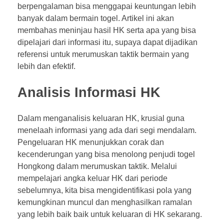
berpengalaman bisa menggapai keuntungan lebih
a
banyak dalam bermain togel. Artikel ini akan
membahas meninjau hasil HK serta apa yang bisa
s
dipelajari dari informasi itu, supaya dapat dijadikan
referensi untuk merumuskan taktik bermain yang
i
lebih dan efektif.
l
Analisis Informasi HK
H
Dalam menganalisis keluaran HK, krusial guna
K
menelaah informasi yang ada dari segi mendalam.
Pengeluaran HK menunjukkan corak dan
:
kecenderungan yang bisa menolong penjudi togel
A
Hongkong dalam merumuskan taktik. Melalui
mempelajari angka keluar HK dari periode
p
sebelumnya, kita bisa mengidentifikasi pola yang
kemungkinan muncul dan menghasilkan ramalan
a
yang lebih baik baik untuk keluaran di HK sekarang.