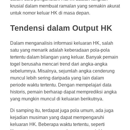
a
krusial dalam membuat ramalan yang semakin akurat
untuk nomor keluar HK di masa depan.
D
Tendensi dalam Output HK
i
p
Dalam menganalisis informasi keluaran HK, salah
satu yang menarik adalah keberadaan pola-pola
e
tertentu dalam bilangan yang keluar. Banyak pemain
togel berusaha mencari trend dari angka-angka
l
sebelumnya. Misalnya, sejumlah angka cenderung
muncul lebih sering daripada yang lain dalam
a
periode waktu tertentu. Dengan mempelajari data
j
historis, pemain berharap dapat memprediksi angka
yang mungkin muncul di keluaran berikutnya.
a
Di samping itu, terdapat juga pola umum, ada juga
r
kejadian musiman yang dapat mempengaruhi
keluaran HK. Beberapa waktu tertentu, seperti
i