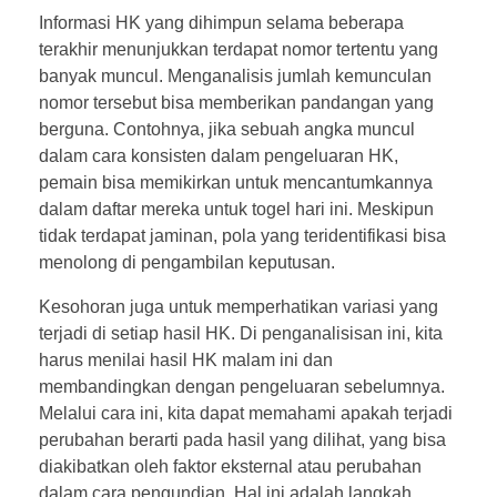
S
Informasi HK yang dihimpun selama beberapa
terakhir menunjukkan terdapat nomor tertentu yang
a
banyak muncul. Menganalisis jumlah kemunculan
j
nomor tersebut bisa memberikan pandangan yang
berguna. Contohnya, jika sebuah angka muncul
a
dalam cara konsisten dalam pengeluaran HK,
pemain bisa memikirkan untuk mencantumkannya
y
dalam daftar mereka untuk togel hari ini. Meskipun
tidak terdapat jaminan, pola yang teridentifikasi bisa
a
menolong di pengambilan keputusan.
n
Kesohoran juga untuk memperhatikan variasi yang
g
terjadi di setiap hasil HK. Di penganalisisan ini, kita
harus menilai hasil HK malam ini dan
B
membandingkan dengan pengeluaran sebelumnya.
Melalui cara ini, kita dapat memahami apakah terjadi
i
perubahan berarti pada hasil yang dilihat, yang bisa
diakibatkan oleh faktor eksternal atau perubahan
s
dalam cara pengundian. Hal ini adalah langkah