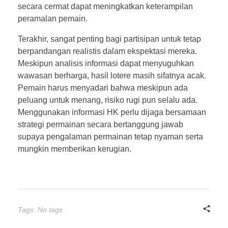
secara cermat dapat meningkatkan keterampilan
peramalan pemain.
Terakhir, sangat penting bagi partisipan untuk tetap
berpandangan realistis dalam ekspektasi mereka.
Meskipun analisis informasi dapat menyuguhkan
wawasan berharga, hasil lotere masih sifatnya acak.
Pemain harus menyadari bahwa meskipun ada
peluang untuk menang, risiko rugi pun selalu ada.
Menggunakan informasi HK perlu dijaga bersamaan
strategi permainan secara bertanggung jawab
supaya pengalaman permainan tetap nyaman serta
mungkin memberikan kerugian.
Tags: No tags