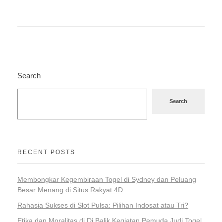
Search
Search
RECENT POSTS
Membongkar Kegembiraan Togel di Sydney dan Peluang
Besar Menang di Situs Rakyat 4D
Rahasia Sukses di Slot Pulsa: Pilihan Indosat atau Tri?
Etika dan Moralitas di Di Balik Kegiatan Pemuda Judi Togel