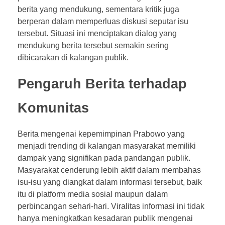
a
berita yang mendukung, sementara kritik juga
berperan dalam memperluas diskusi seputar isu
h
tersebut. Situasi ini menciptakan dialog yang
mendukung berita tersebut semakin sering
a
dibicarakan di kalangan publik.
n
Pengaruh Berita terhadap
P
Komunitas
r
a
Berita mengenai kepemimpinan Prabowo yang
menjadi trending di kalangan masyarakat memiliki
b
dampak yang signifikan pada pandangan publik.
Masyarakat cenderung lebih aktif dalam membahas
o
isu-isu yang diangkat dalam informasi tersebut, baik
itu di platform media sosial maupun dalam
w
perbincangan sehari-hari. Viralitas informasi ini tidak
o
hanya meningkatkan kesadaran publik mengenai