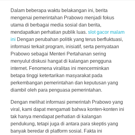
M
Dalam beberapa waktu belakangan ini, berita
e
mengenai pemerintahan Prabowo menjadi fokus
utama di berbagai media sosial dan berita,
m
mendapatkan perhatian publik luas.
slot gacor malam
ini
Dengan perubahan politik yang terus berfluktuasi,
b
informasi terkait program, inisiatif, serta pernyataan
Prabowo sebagai Menteri Pertahanan sering
e
menyulut diskusi hangat di kalangan pengguna
d
internet. Fenomena viralitas ini mencerminkan
betapa tinggi ketertarikan masyarakat pada
a
perkembangan pemerintahan dan keputusan yang
diambil oleh para penguasa pemerintahan.
h
Dengan melihat informasi pemerintah Prabowo yang
P
viral, kami dapat mengamati bahwa konten-konten ini
tak hanya mendapat perhatian di kalangan
o
pendukung, tetapi juga di antara para skeptis yang
banyak beredar di platform sosial. Fakta ini
p