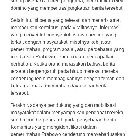
b
sering disebarkan oleh pengguna, menciptakan efek
domino yang memperluas jangkauan berita tersebut.
a
Selain itu, isi berita yang relevan dan menarik amat
r
memberikan kontribusi pada viralitasnya. Informasi
yang menyentuh menyentuh isu-isu penting yang
P
terkait dengan masyarakat, misalnya kebijakan
pemerintahan, program sosial, atau perdebatan yang
e
melibatkan Prabowo, lebih mudah mendapatkan
perhatian. Ketika orang merasakan bahwa berita
m
tersebut berpengaruh pada hidup mereka, mereka
e
cenderung lebih membagikannya dengan teman dan
keluarga, maka menambah daya sebar berita
r
tersebut.
i
Terakhir, adanya pendukung yang dan mobilisasi
masyarakat dalam menyampaikan pendapat mereka
n
sendiri pun berpengaruh pada penyebaran berita.
Komunitas yang mengidentifikasi dalam
t
pemerintahan Prabowo cenderung menyebarluaskan