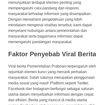
menunjukkan terdapat elemen penting yang
u
mempengaruhi cara pandang dan respons
masyarakat terhadap informasi yang disampaikan.
l
Dengan memahami pengetahuan yang lebih
mendalam mengenai viralitas tersebut, kami dapat
a
menyelami hubungan antara pemerintahan dan
masyarakat serta bagaimana informasi dapat
r
memengaruhi pandangan masyarakat.
i
Faktor Penyebab Viral Berita
t
a
Viral berita Pemerintahan Prabowo terpengaruh oleh
sejumlah elemen kunci yang menarik perhatian
s
masyarakat. Salah satunya merupakan penggunaan
media sosial yang masif. Platform seperti Twitter,
K
Facebook dan Instagram berfungsi sebagai saluran
utama dalam menyebarkan informasi dengan cepat
a
dan efisien. Berita yang muncul di media utama