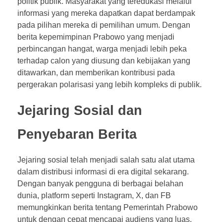
K
politik publik. Masyarakat yang teredukasi melalui
informasi yang mereka dapatkan dapat berdampak
a
pada pilihan mereka di pemilihan umum. Dengan
berita kepemimpinan Prabowo yang menjadi
l
perbincangan hangat, warga menjadi lebih peka
terhadap calon yang diusung dan kebijakan yang
a
ditawarkan, dan memberikan kontribusi pada
n
pergerakan polarisasi yang lebih kompleks di publik.
g
Jejaring Sosial dan
a
Penyebaran Berita
n
Jejaring sosial telah menjadi salah satu alat utama
dalam distribusi informasi di era digital sekarang.
Dengan banyak pengguna di berbagai belahan
dunia, platform seperti Instagram, X, dan FB
memungkinkan berita tentang Pemerintah Prabowo
untuk dengan cepat mencapai audiens yang luas.