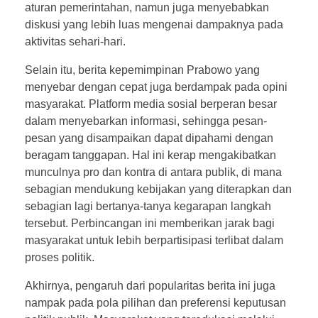
aturan pemerintahan, namun juga menyebabkan
S
diskusi yang lebih luas mengenai dampaknya pada
aktivitas sehari-hari.
u
Selain itu, berita kepemimpinan Prabowo yang
b
menyebar dengan cepat juga berdampak pada opini
masyarakat. Platform media sosial berperan besar
i
dalam menyebarkan informasi, sehingga pesan-
pesan yang disampaikan dapat dipahami dengan
a
beragam tanggapan. Hal ini kerap mengakibatkan
n
munculnya pro dan kontra di antara publik, di mana
sebagian mendukung kebijakan yang diterapkan dan
t
sebagian lagi bertanya-tanya kegarapan langkah
tersebut. Perbincangan ini memberikan jarak bagi
o
masyarakat untuk lebih berpartisipasi terlibat dalam
proses politik.
d
Akhirnya, pengaruh dari popularitas berita ini juga
i
nampak pada pola pilihan dan preferensi keputusan