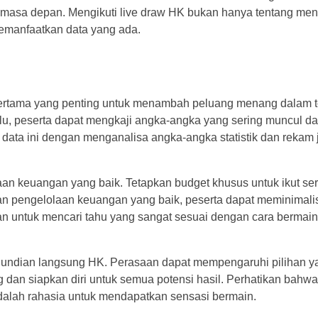
di masa depan. Mengikuti live draw HK bukan hanya tentang me
emanfaatkan data yang ada.
ertama yang penting untuk menambah peluang menang dalam t
, peserta dapat mengkaji angka-angka yang sering muncul da
si data ini dengan menganalisa angka-angka statistik dan rekam 
laan keuangan yang baik. Tetapkan budget khusus untuk ikut ser
gan pengelolaan keuangan yang baik, peserta dapat meminimali
han untuk mencari tahu yang sangat sesuai dengan cara bermai
engundian langsung HK. Perasaan dapat mempengaruhi pilihan y
 dan siapkan diri untuk semua potensi hasil. Perhatikan bahwa
adalah rahasia untuk mendapatkan sensasi bermain.