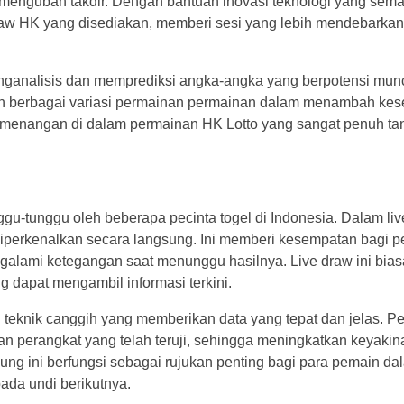
gubah takdir. Dengan bantuan inovasi teknologi yang semak
raw HK yang disediakan, memberi sesi yang lebih mendebarkan
nganalisis dan memprediksi angka-angka yang berpotensi muncu
kan berbagai variasi permainan permainan dalam menambah ke
enangan di dalam permainan HK Lotto yang sangat penuh tan
u-tunggu oleh beberapa pecinta togel di Indonesia. Dalam live
iperkenalkan secara langsung. Ini memberi kesempatan bagi p
galami ketegangan saat menunggu hasilnya. Live draw ini bias
 dapat mengambil informasi terkini.
teknik canggih yang memberikan data yang tepat dan jelas. P
 perangkat yang telah teruji, sehingga meningkatkan keyakin
sung ini berfungsi sebagai rujukan penting bagi para pemain da
ada undi berikutnya.