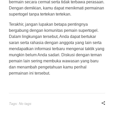
bermain secara cermat serta tidak terbawa perasaan.
Dengan demikian, kamu dapat menikmati permainan
supertogel tanpa tertekan tertekan.
Terakhir, jangan lupakan betapa pentingnya
bergabung dengan komunitas pemain supertogel.
Dalam lingkungan tersebut, Anda dapat bertukar
saran serta rahasia dengan anggota yang lain serta
mendapatkan informasi terbaru mengenai taktik yang
mungkin belum Anda sadari. Diskusi dengan teman
pemain lain sering membuka wawasan yang baru
dan menambah pengetahuan kamu perihal
permainan ini tersebut.
Tags: No tags