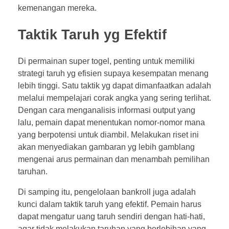
kemenangan mereka.
Taktik Taruh yg Efektif
Di permainan super togel, penting untuk memiliki
strategi taruh yg efisien supaya kesempatan menang
lebih tinggi. Satu taktik yg dapat dimanfaatkan adalah
melalui mempelajari corak angka yang sering terlihat.
Dengan cara menganalisis informasi output yang
lalu, pemain dapat menentukan nomor-nomor mana
yang berpotensi untuk diambil. Melakukan riset ini
akan menyediakan gambaran yg lebih gamblang
mengenai arus permainan dan menambah pemilihan
taruhan.
Di samping itu, pengelolaan bankroll juga adalah
kunci dalam taktik taruh yang efektif. Pemain harus
dapat mengatur uang taruh sendiri dengan hati-hati,
agar tidak melakukan taruhan yang berlebihan yang