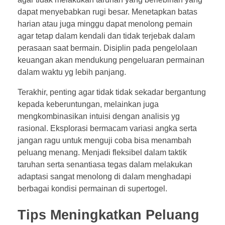
dapat menyebabkan rugi besar. Menetapkan batas
harian atau juga minggu dapat menolong pemain
agar tetap dalam kendali dan tidak terjebak dalam
perasaan saat bermain. Disiplin pada pengelolaan
keuangan akan mendukung pengeluaran permainan
dalam waktu yg lebih panjang.
Terakhir, penting agar tidak tidak sekadar bergantung
kepada keberuntungan, melainkan juga
mengkombinasikan intuisi dengan analisis yg
rasional. Eksplorasi bermacam variasi angka serta
jangan ragu untuk menguji coba bisa menambah
peluang menang. Menjadi fleksibel dalam taktik
taruhan serta senantiasa tegas dalam melakukan
adaptasi sangat menolong di dalam menghadapi
berbagai kondisi permainan di supertogel.
Tips Meningkatkan Peluang