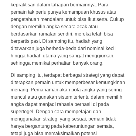
kepraktisan dalam tahapan bermainnya. Para
pemain tak perlu punya kemampuan khusus atau
pengetahuan mendalam untuk bisa ikut serta. Cukup
dengan memilih angka secara acak atau
berdasarkan ramalan sendiri, mereka telah bisa
berpartisipasi. Di samping itu, hadiah yang
ditawarkan juga berbeda-beda dari nominal kecil
hingga hadiah utama yang sangat menggiurkan,
sehingga memikat perhatian banyak orang.
Di samping itu, terdapat berbagai strategi yang dapat
diterapkan pemain untuk memperbesar kemungkinan
menang. Pemahaman akan pola angka yang sering
muncul atau gunakan sistem tertentu dalam memilih
angka dapat menjadi rahasia berhasil di pada
supertogel. Dengan cara mempelajari dan
menggunakan strategi yang sesuai, pemain tidak
hanya bergantung pada keberuntungan semata,
tetapi juga bisa memaksimalkan potensi