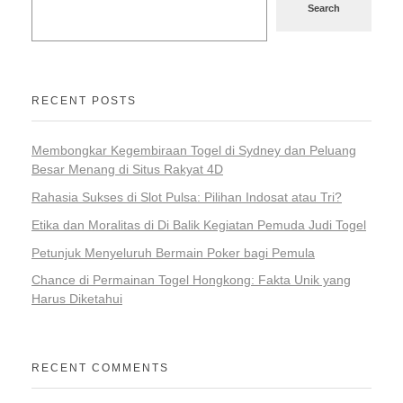
Search
RECENT POSTS
Membongkar Kegembiraan Togel di Sydney dan Peluang
Besar Menang di Situs Rakyat 4D
Rahasia Sukses di Slot Pulsa: Pilihan Indosat atau Tri?
Etika dan Moralitas di Di Balik Kegiatan Pemuda Judi Togel
Petunjuk Menyeluruh Bermain Poker bagi Pemula
Chance di Permainan Togel Hongkong: Fakta Unik yang
Harus Diketahui
RECENT COMMENTS