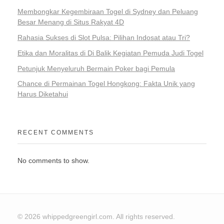
Membongkar Kegembiraan Togel di Sydney dan Peluang
Besar Menang di Situs Rakyat 4D
Rahasia Sukses di Slot Pulsa: Pilihan Indosat atau Tri?
Etika dan Moralitas di Di Balik Kegiatan Pemuda Judi Togel
Petunjuk Menyeluruh Bermain Poker bagi Pemula
Chance di Permainan Togel Hongkong: Fakta Unik yang
Harus Diketahui
RECENT COMMENTS
No comments to show.
© 2026 whippedgreengirl.com. All rights reserved.