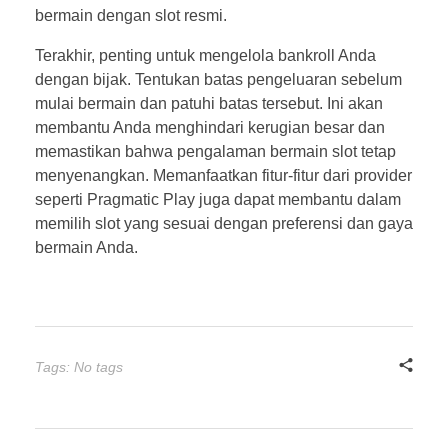
bermain dengan slot resmi.
Terakhir, penting untuk mengelola bankroll Anda
dengan bijak. Tentukan batas pengeluaran sebelum
mulai bermain dan patuhi batas tersebut. Ini akan
membantu Anda menghindari kerugian besar dan
memastikan bahwa pengalaman bermain slot tetap
menyenangkan. Memanfaatkan fitur-fitur dari provider
seperti Pragmatic Play juga dapat membantu dalam
memilih slot yang sesuai dengan preferensi dan gaya
bermain Anda.
Tags: No tags