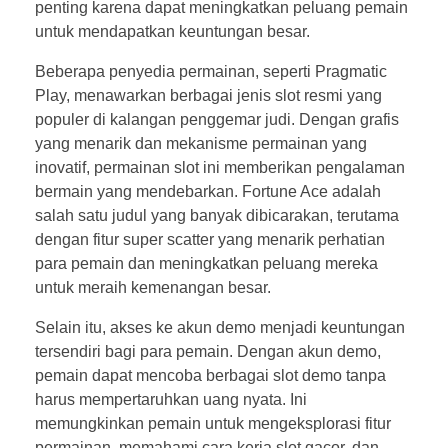
penting karena dapat meningkatkan peluang pemain
untuk mendapatkan keuntungan besar.
Beberapa penyedia permainan, seperti Pragmatic
Play, menawarkan berbagai jenis slot resmi yang
populer di kalangan penggemar judi. Dengan grafis
yang menarik dan mekanisme permainan yang
inovatif, permainan slot ini memberikan pengalaman
bermain yang mendebarkan. Fortune Ace adalah
salah satu judul yang banyak dibicarakan, terutama
dengan fitur super scatter yang menarik perhatian
para pemain dan meningkatkan peluang mereka
untuk meraih kemenangan besar.
Selain itu, akses ke akun demo menjadi keuntungan
tersendiri bagi para pemain. Dengan akun demo,
pemain dapat mencoba berbagai slot demo tanpa
harus mempertaruhkan uang nyata. Ini
memungkinkan pemain untuk mengeksplorasi fitur
permainan, memahami cara kerja slot gacor, dan