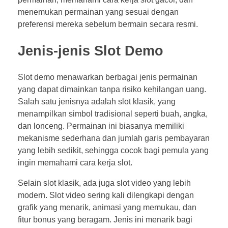
menemukan permainan yang sesuai dengan
preferensi mereka sebelum bermain secara resmi.
Jenis-jenis Slot Demo
Slot demo menawarkan berbagai jenis permainan
yang dapat dimainkan tanpa risiko kehilangan uang.
Salah satu jenisnya adalah slot klasik, yang
menampilkan simbol tradisional seperti buah, angka,
dan lonceng. Permainan ini biasanya memiliki
mekanisme sederhana dan jumlah garis pembayaran
yang lebih sedikit, sehingga cocok bagi pemula yang
ingin memahami cara kerja slot.
Selain slot klasik, ada juga slot video yang lebih
modern. Slot video sering kali dilengkapi dengan
grafik yang menarik, animasi yang memukau, dan
fitur bonus yang beragam. Jenis ini menarik bagi