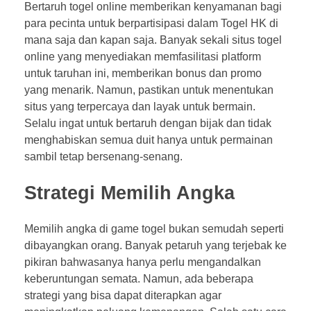
Bertaruh togel online memberikan kenyamanan bagi
para pecinta untuk berpartisipasi dalam Togel HK di
mana saja dan kapan saja. Banyak sekali situs togel
online yang menyediakan memfasilitasi platform
untuk taruhan ini, memberikan bonus dan promo
yang menarik. Namun, pastikan untuk menentukan
situs yang terpercaya dan layak untuk bermain.
Selalu ingat untuk bertaruh dengan bijak dan tidak
menghabiskan semua duit hanya untuk permainan
sambil tetap bersenang-senang.
Strategi Memilih Angka
Memilih angka di game togel bukan semudah seperti
dibayangkan orang. Banyak petaruh yang terjebak ke
pikiran bahwasanya hanya perlu mengandalkan
keberuntungan semata. Namun, ada beberapa
strategi yang bisa dapat diterapkan agar