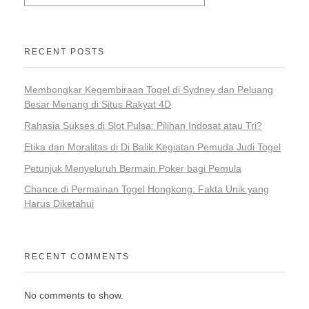
RECENT POSTS
Membongkar Kegembiraan Togel di Sydney dan Peluang
Besar Menang di Situs Rakyat 4D
Rahasia Sukses di Slot Pulsa: Pilihan Indosat atau Tri?
Etika dan Moralitas di Di Balik Kegiatan Pemuda Judi Togel
Petunjuk Menyeluruh Bermain Poker bagi Pemula
Chance di Permainan Togel Hongkong: Fakta Unik yang
Harus Diketahui
RECENT COMMENTS
No comments to show.