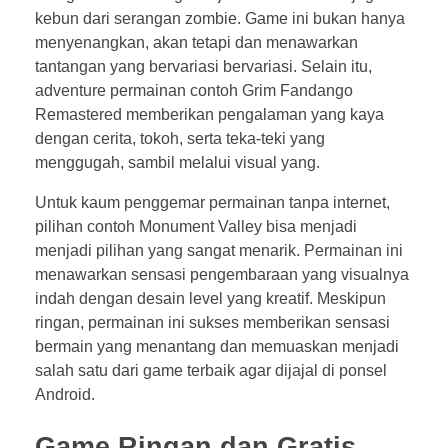
kebun dari serangan zombie. Game ini bukan hanya
menyenangkan, akan tetapi dan menawarkan
tantangan yang bervariasi bervariasi. Selain itu,
adventure permainan contoh Grim Fandango
Remastered memberikan pengalaman yang kaya
dengan cerita, tokoh, serta teka-teki yang
menggugah, sambil melalui visual yang.
Untuk kaum penggemar permainan tanpa internet,
pilihan contoh Monument Valley bisa menjadi
menjadi pilihan yang sangat menarik. Permainan ini
menawarkan sensasi pengembaraan yang visualnya
indah dengan desain level yang kreatif. Meskipun
ringan, permainan ini sukses memberikan sensasi
bermain yang menantang dan memuaskan menjadi
salah satu dari game terbaik agar dijajal di ponsel
Android.
Game Ringan dan Gratis