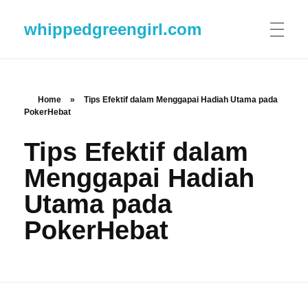
whippedgreengirl.com
Home
»
Tips Efektif dalam Menggapai Hadiah Utama pada
PokerHebat
Tips Efektif dalam
Menggapai Hadiah
Utama pada
PokerHebat