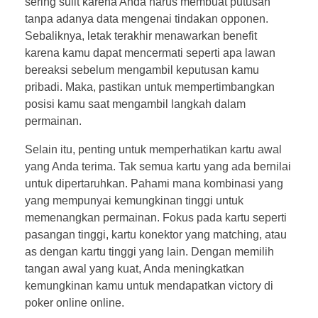
sering sulit karena Anda harus membuat putusan
tanpa adanya data mengenai tindakan opponen.
a
Sebaliknya, letak terakhir menawarkan benefit
karena kamu dapat mencermati seperti apa lawan
p
bereaksi sebelum mengambil keputusan kamu
a
pribadi. Maka, pastikan untuk mempertimbangkan
posisi kamu saat mengambil langkah dalam
i
permainan.
H
Selain itu, penting untuk memperhatikan kartu awal
yang Anda terima. Tak semua kartu yang ada bernilai
a
untuk dipertaruhkan. Pahami mana kombinasi yang
yang mempunyai kemungkinan tinggi untuk
d
memenangkan permainan. Fokus pada kartu seperti
i
pasangan tinggi, kartu konektor yang matching, atau
as dengan kartu tinggi yang lain. Dengan memilih
a
tangan awal yang kuat, Anda meningkatkan
kemungkinan kamu untuk mendapatkan victory di
h
poker online online.