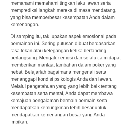
memahami memahami tingkah laku lawan serta
memprediksi langkah mereka di masa mendatang,
yang bisa memperbesar kesempatan Anda dalam
kemenangan.
Di samping itu, tak lupakan aspek emosional pada
permainan ini. Sering putusan dibuat berdasarkan
rasa tekan atau ketegangan ketika bertanding
berlangsung. Mengatur emosi dan selalu calm dapat
memberikan manfaat tambahan dalam poker yang
hebat. Belajarlah bagaimana mengenali serta
menanggapi kondisi psikologis Anda dan lawan.
Melalui pengetahuan yang yang lebih baik tentang
kesempatan serta mental, Anda dapat membawa
kemajuan pengalaman bermain bermain serta
mendapatkan kemungkinan lebih besar untuk
mendapatkan kemenangan besar yang Anda
impikan.