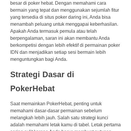
besar di poker hebat. Dengan memahami cara
f
bermain yang tepat dan menggunakan sejumlah fitur
yang tersedia di situs poker daring ini, Anda bisa
d
menambah peluang untuk menggapai keberhasilan.
a
Apakah Anda termasuk pemula atau telah
berpengalaman, saran ini akan membantu Anda
l
berkompetisi dengan lebih efektif di permainan poker
IDN dan menjadikan setiap sesi bermain lebih
a
menguntungkan bagi Anda.
m
Strategi Dasar di
M
PokerHebat
e
Saat memainkan PokerHebat, penting untuk
n
memahami dasar-dasar permainan sebelum
g
melangkah lebih jauh. Salah satu strategi kunci
adalah memahami letak kamu di tabel. Letak pertama
g